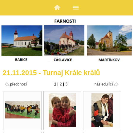
21.11.2015 - Turnaj Krále králů
předchozí
1
|
2
|
3
následující