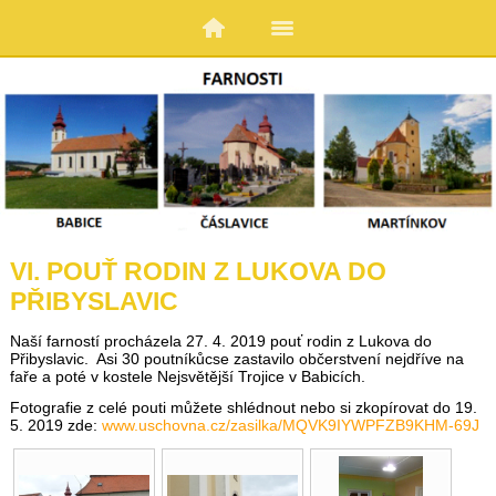
VI. POUŤ RODIN Z LUKOVA DO
PŘIBYSLAVIC
Naší farností procházela 27. 4. 2019 pouť rodin z Lukova do
Přibyslavic. Asi 30 poutníkůcse zastavilo občerstvení nejdříve na
faře a poté v kostele Nejsvětější Trojice v Babicích.
Fotografie z celé pouti můžete shlédnout nebo si zkopírovat do 19.
5. 2019 zde:
www.uschovna.cz/zasilka/MQVK9IYWPFZB9KHM-69J