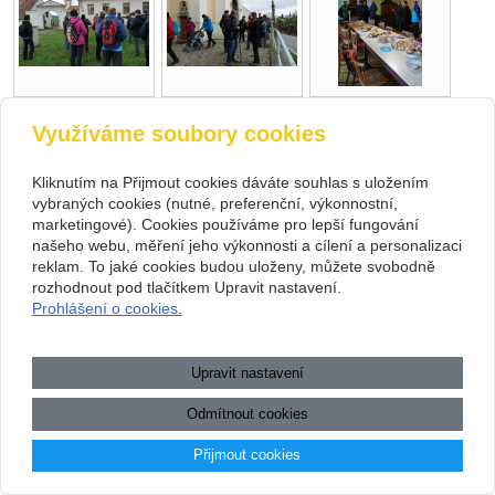
Využíváme soubory cookies
Kliknutím na Přijmout cookies dáváte souhlas s uložením
vybraných cookies (nutné, preferenční, výkonnostní,
marketingové). Cookies používáme pro lepší fungování
našeho webu, měření jeho výkonnosti a cílení a personalizaci
reklam. To jaké cookies budou uloženy, můžete svobodně
zpět
rozhodnout pod tlačítkem Upravit nastavení.
Prohlášení o cookies.
Copyright © 2015
|
Farnosti Babice | Jakubov |
Upravit nastavení
Martínkov
Odmítnout cookies
Přijmout cookies