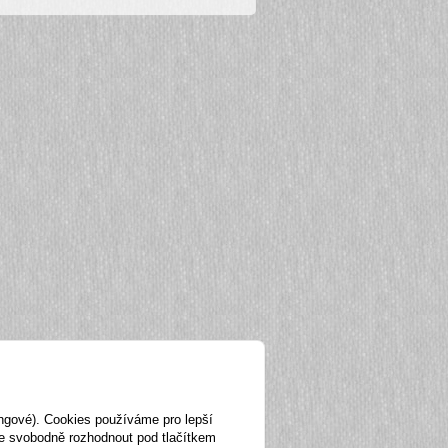
ingové). Cookies používáme pro lepší
te svobodně rozhodnout pod tlačítkem