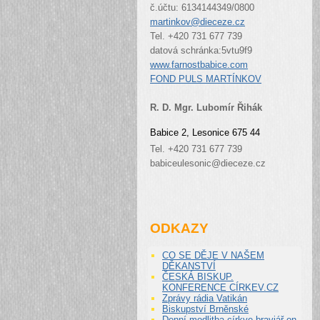
č.účtu: 6134144349/0800
martinkov@dieceze.cz
Tel. +420 731 677 739
datová schránka:
5vtu9f9
www.farnostbabice.com
FOND PULS MARTÍNKOV
R. D. Mgr. Lubomír Řihák
Babice 2, Lesonice 675 44
Tel. +420 731 677 739
babiceulesonic@dieceze.cz
ODKAZY
CO SE DĚJE V NAŠEM
DĚKANSTVÍ
ČESKÁ BISKUP.
KONFERENCE CÍRKEV.CZ
Zprávy rádia Vatikán
Biskupství Brněnské
Denní modlitba církve-braviář on