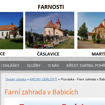
/ OHLÁŠKY
SLUŽBY
O NÁS
KŘEST, SVATBA, POH
Úvodní stránka
»
ARCHIV UDÁLOSTÍ
» Pozvánka - Farní zahrada v Bab
Farní zahrada v Babicích