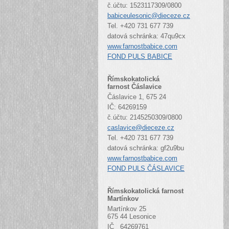
č.účtu: 1523117309/0800
babiceulesonic@dieceze.cz
Tel. +420 731 677 739
datová schránka: 47qu9cx
www.farnostbabice.com
FOND PULS BABICE
Římskokatolická
farnost Čáslavice
Čáslavice 1, 675 24
IČ: 64269159
č.účtu: 2145250309/0800
caslavice@dieceze.cz
Tel. +420 731 677 739
datová schránka: gf2u9bu
www.farnostbabice.com
FOND PULS ČÁSLAVICE
Římskokatolická farnost
Martínkov
Martínkov 25
675 44 Lesonice
IČ 64269761