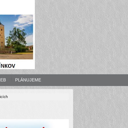
ŘEB
PLÁNUJEME
icích