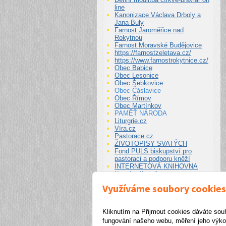
line
Kanonizace Václava Drboly a
Jana Buly
Farnost Jaroměřice nad
Rokytnou
Farnost Moravské Budějovice
https://farnostzeletava.cz/
https://www.farnostrokytnice.cz/
Obec Babice
Obec Lesonice
Obec Šebkovice
Obec Čáslavice
Obec Římov
Obec Martínkov
PAMĚŤ NÁRODA
Liturgrie.cz
Víra.cz
Pastorace.cz
ŽIVOTOPISY SVATÝCH
Fond PULS biskupství pro
pastoraci a podporu kněží
INTERNETOVÁ KNIHOVNA
Kancionál on line
Využíváme soubory cookies
další odkazy...
Kliknutím na Přijmout cookies dáváte sou
fungování našeho webu, měření jeho výkon