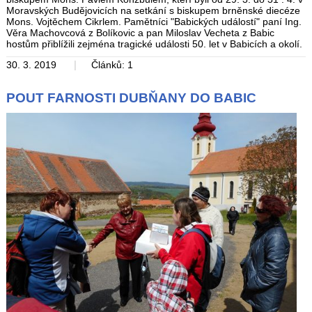
Moravských Budějovicích na setkání s biskupem brněnské diecéze
Mons. Vojtěchem Cikrlem. Pamětníci "Babických událostí" paní Ing.
Věra Machovcová z Bolíkovic a pan Miloslav Vecheta z Babic
hostům přiblížili zejména tragické události 50. let v Babicích a okolí.
|
30. 3. 2019
Článků: 1
POUT FARNOSTI DUBŇANY DO BABIC