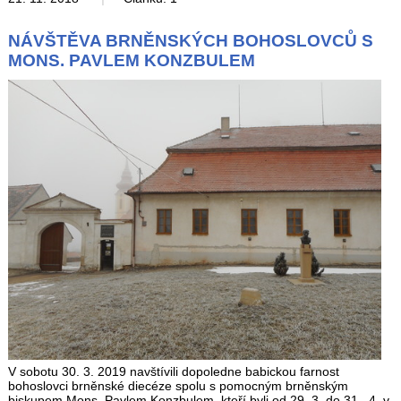
NÁVŠTĚVA BRNĚNSKÝCH BOHOSLOVCŮ S
MONS. PAVLEM KONZBULEM
V sobotu 30. 3. 2019 navštívili dopoledne babickou farnost
bohoslovci brněnské diecéze spolu s pomocným brněnským
biskupem Mons. Pavlem Konzbulem, kteří byli od 29. 3. do 31 . 4. v