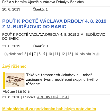
Pařila v Harním Újezdě a Václava Drboly v Babicích.
|
20. 6. 2019
Článků: 1
POUŤ K POCTĚ VÁCLAVA DRBOLY 4. 8. 2019
Z M. BUDĚJOVIC DO BABIC
POUŤ K POCTĚ VÁCLAVA DRBOLY 4. 8. 2019 Z M. BUDĚJOVIC
DO BABIC
|
21. 6. 2019
Článků: 0
předchozí
5
|
6
|
7
|
8
|
9
|
10
|
11
|
12
|
13
|
14
následující
Živý růženec
Také ve farnostech Jakubov a Litohoř
začínáme tvořit modlitební skupinu živého
růžence...
Vloženo 31.8.2016
31. 8. 2016 | Rubrika:
ARCHIV UDÁLOSTÍ
Miniohlédnutí za podzimním babickým notováním