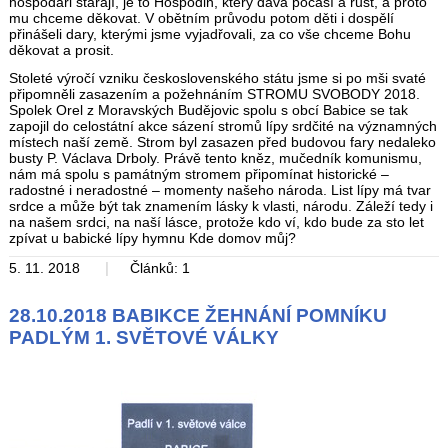
hospodáři starají, je to Hospodin, který dává počasí a růst, a proto
mu chceme děkovat. V obětním průvodu potom děti i dospělí
přinášeli dary, kterými jsme vyjadřovali, za co vše chceme Bohu
děkovat a prosit.
Stoleté výročí vzniku československého státu jsme si po mši svaté
připomněli zasazením a požehnáním STROMU SVOBODY 2018.
Spolek Orel z Moravských Budějovic spolu s obcí Babice se tak
zapojil do celostátní akce sázení stromů lípy srdčité na významných
místech naší země. Strom byl zasazen před budovou fary nedaleko
busty P. Václava Drboly. Právě tento kněz, mučedník komunismu,
nám má spolu s památným stromem připomínat historické –
radostné i neradostné – momenty našeho národa. List lípy má tvar
srdce a může být tak znamením lásky k vlasti, národu. Záleží tedy i
na našem srdci, na naší lásce, protože kdo ví, kdo bude za sto let
zpívat u babické lípy hymnu Kde domov můj?
|
5. 11. 2018
Článků: 1
28.10.2018 BABIKCE ŽEHNÁNÍ POMNÍKU
PADLÝM 1. SVĚTOVÉ VÁLKY