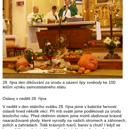
28. řijna den díkůvzání za úrodu a sázení
lípy svobody
ke 100
letům vzniku samoststatného státu.
Oslavy v neděli 28. října
V neděli v den státního svátku 28. října jsme v babické farnosti
oslavili hned několik věcí. Při mši svaté jsme poděkovali za úrodu
letošního roku. Před obětním stolem jsme mohli obdivovat krásně
naaranžované plody, které vyrostly na našich stromech a záhonech,
polích a zahradách. Tolik krásných tvarů, barev a chutí! I když se