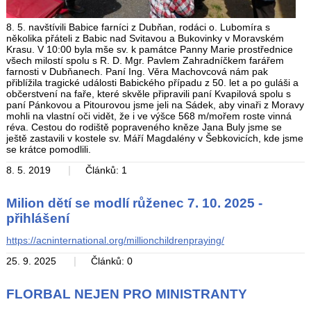
8. 5. navštívili Babice farníci z Dubňan, rodáci o. Lubomíra s
několika přáteli z Babic nad Svitavou a Bukovinky v Moravském
Krasu. V 10:00 byla mše sv. k památce Panny Marie prostřednice
všech milostí spolu s R. D. Mgr. Pavlem Zahradníčkem farářem
farnosti v Dubňanech. Paní Ing. Věra Machovcová nám pak
přiblížila tragické události Babického případu z 50. let a po guláši a
občerstvení na faře, které skvěle připravili paní Kvapilová spolu s
paní Pánkovou a Pitourovou jsme jeli na Sádek, aby vinaři z Moravy
mohli na vlastní oči vidět, že i ve výšce 568 m/mořem roste vinná
réva. Cestou do rodiště popraveného kněze Jana Buly jsme se
ještě zastavili v kostele sv. Máří Magdalény v Šebkovicích, kde jsme
se krátce pomodlili.
|
8. 5. 2019
Článků: 1
Milion dětí se modlí růženec 7. 10. 2025 -
přihlášení
https://acninternational.org/millionchildrenpraying/
|
25. 9. 2025
Článků: 0
FLORBAL NEJEN PRO MINISTRANTY