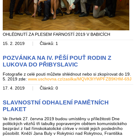
OHLÉDNUTÍ ZA PLESEM FARNOSTÍ 2019 V BABICÍCH
|
15. 2. 2019
Článků: 1
POZVÁNKA NA IV. PĚŠÍ POUŤ RODIN Z
LUKOVA DO PŘIBYSLAVIC
Fotografie z celé pouti můžete shlédnout nebo si zkopírovat do 19.
5. 2019 zde:
www.uschovna.cz/zasilka/MQVK9IYWPFZB9KHM-69J
|
17. 4. 2019
Článků: 0
SLAVNOSTNÍ ODHALENÍ PAMĚTNÍCH
PLAKET
Ve čtvrtek 27. června 2019 budou umístěny u příležitosti Dne
politických vězňů tři tabulky popraveným obětem komunistického
bezpráví z řad římskokatolické církve v místě jejich posledního
působišt. Kněží Jana Buly v Rokytnici nad Rokytnou, Františka