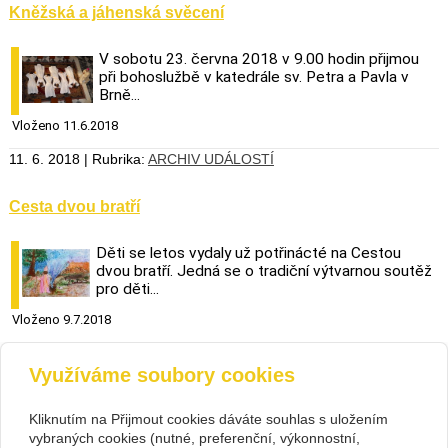
Kněžská a jáhenská svěcení
V sobotu 23. června 2018 v 9.00 hodin přijmou
při bohoslužbě v katedrále sv. Petra a Pavla v
Brně...
Vloženo 11.6.2018
11. 6. 2018 | Rubrika:
ARCHIV UDÁLOSTÍ
Cesta dvou bratří
Děti se letos vydaly už potřinácté na Cestou
dvou bratří. Jedná se o tradiční výtvarnou soutěž
pro děti...
Vloženo 9.7.2018
9. 7. 2018 | Rubrika:
ARCHIV UDÁLOSTÍ
Využíváme soubory cookies
Cesta dvou bratří
Kliknutím na Přijmout cookies dáváte souhlas s uložením
vybraných cookies (nutné, preferenční, výkonnostní,
Děti se letos vydaly už potřinácté na Cestou